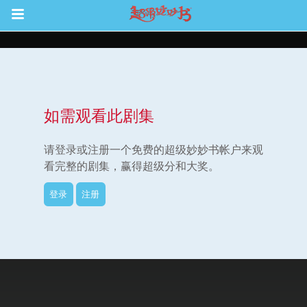
Return to Content
如需观看此剧集
集
请登录或注册一个免费的超级妙妙书帐户来观
看完整的剧集，赢得超级分和大奖。
登录
注册
观看