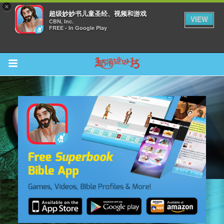
×
超级妙妙书儿童圣经、视频和游戏
VIEW
CBN, Inc.
FREE - In Google Play
Return to Content
集
观看