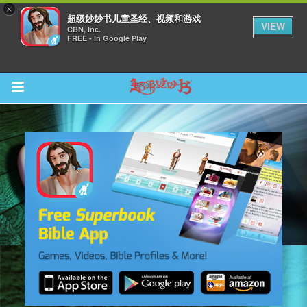
×
超级妙妙书儿童圣经、视频和游戏
VIEW
CBN, Inc.
FREE - In Google Play
Return to Content
集
观看