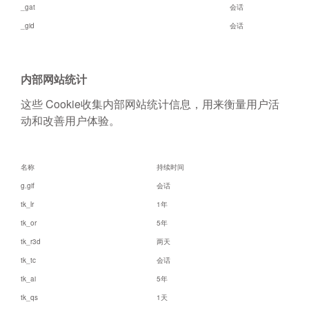
_gat
会话
_gid
会话
内部网站统计
这些 Cookie收集内部网站统计信息，用来衡量用户活
动和改善用户体验。
名称
持续时间
g.gif
会话
tk_lr
1年
tk_or
5年
tk_r3d
两天
tk_tc
会话
tk_ai
5年
tk_qs
1天