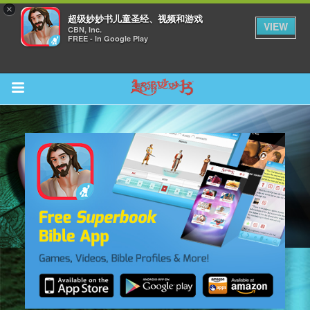
×
超级妙妙书儿童圣经、视频和游戏
VIEW
CBN, Inc.
FREE - In Google Play
Return to Content
集
观看