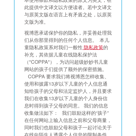
此提供中文译文以方便读者。若中文译文
与原英文版在语言上有矛盾之处，以原英
文版为准。
视博恩承诺保护你的隐私，并妥善处理我
们从你那里得到的任何个人信息。 本儿
语言
童隐私政策系对我们一般性
隐私政策
的
补充，其依据儿童在线隐私保护法
（"COPPA"），为访问超级妙妙书儿童
网站的孩子们提供了额外的保密措施。
COPPA 要求我们将视博恩怎样收集、
使用和披露13岁以下儿童的个人信息通
知给孩子的父母和法定监护人，并且要求
我们在收集13岁以下儿童的个人身份信
息时得到孩子父母的同意。 我们的信息
收集做法如下： 我们鼓励这样的“孩子”
在任何网站上输入信息之前和父母商量，
同时我们也鼓励父母和孩子一起讨论关于
在线向陌生人透露个人信息的限制条件。