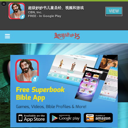
×
超级妙妙书儿童圣经、视频和游戏
VIEW
CBN, Inc.
FREE - In Google Play
Return to Content
集
观看