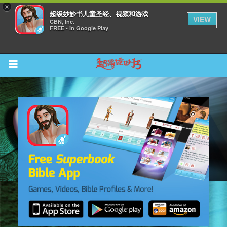
×
超级妙妙书儿童圣经、视频和游戏
VIEW
CBN, Inc.
FREE - In Google Play
Return to Content
集
观看