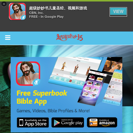
×
超级妙妙书儿童圣经、视频和游戏
VIEW
CBN, Inc.
FREE - In Google Play
Return to Content
集
观看