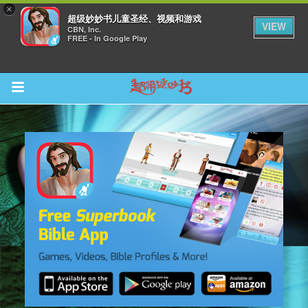
×
超级妙妙书儿童圣经、视频和游戏
VIEW
CBN, Inc.
FREE - In Google Play
Return to Content
集
观看