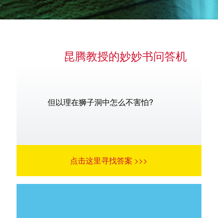
昆腾教授的妙妙书问答机
语言
但以理在狮子洞中怎么不害怕?
点击这里寻找答案 >>>