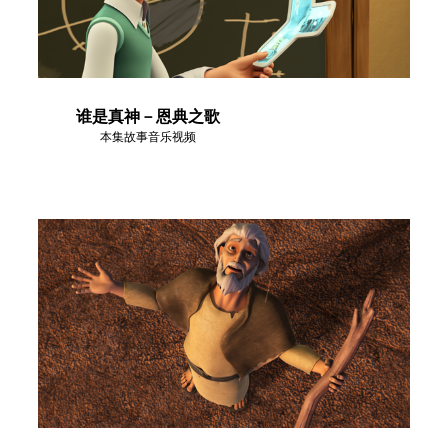
语言
谁是真神－恩典之歌
本集故事音乐视频