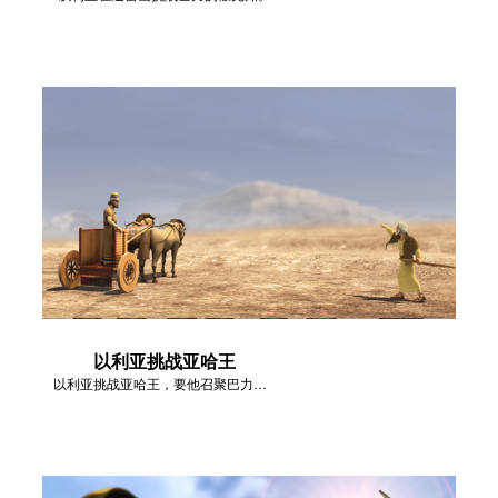
以利亚挑战亚哈王
以利亚挑战亚哈王，要他召聚巴力的先知们上迦密山。