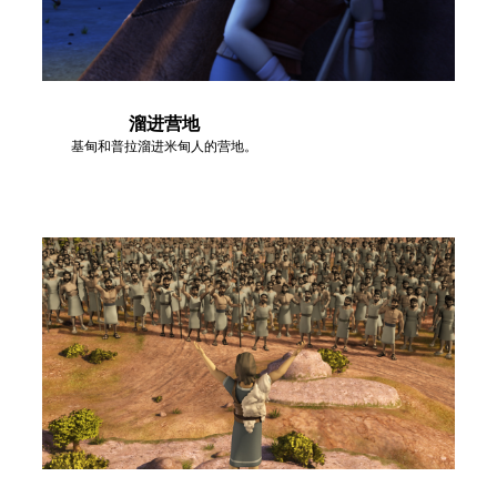
溜进营地
基甸和普拉溜进米甸人的营地。