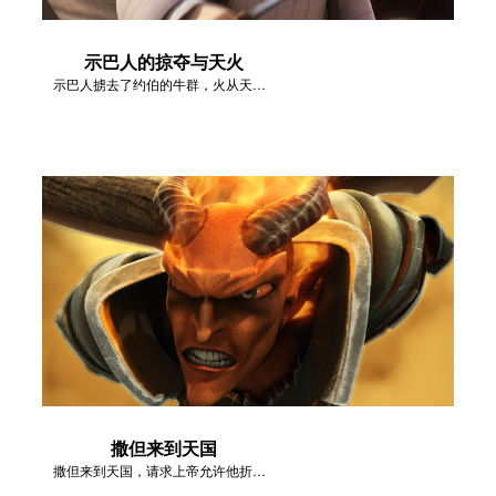
示巴人的掠夺与天火
示巴人掳去了约伯的牛群，火从天上降下来。
撒但来到天国
撒但来到天国，请求上帝允许他折磨约伯。