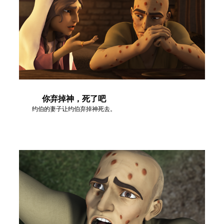
你弃掉神，死了吧
约伯的妻子让约伯弃掉神死去。