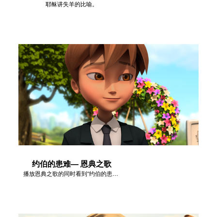
耶稣讲失羊的比喻。
约伯的患难— 恩典之歌
播放恩典之歌的同时看到“约伯的患难”故事集中的视频片段。