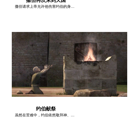
撒但请求上帝允许他伤害约伯的身体。
约伯献祭
虽然在苦难中，约伯依然敬拜神、服侍神。