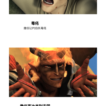
毒疮
撒但让约伯长毒疮
撒但再次来到天国