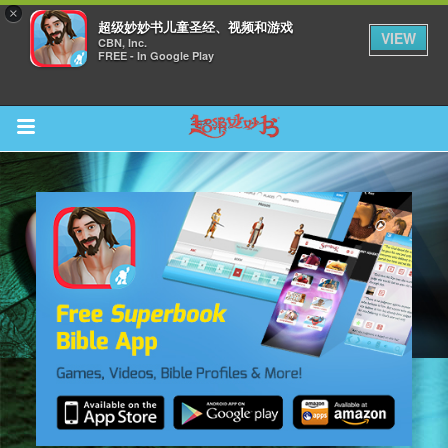
×
超级妙妙书儿童圣经、视频和游戏
VIEW
CBN, Inc.
FREE - In Google Play
Return to Content
集
观看