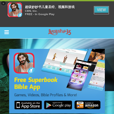
×
超级妙妙书儿童圣经、视频和游戏
VIEW
CBN, Inc.
FREE - In Google Play
Return to Content
集
观看