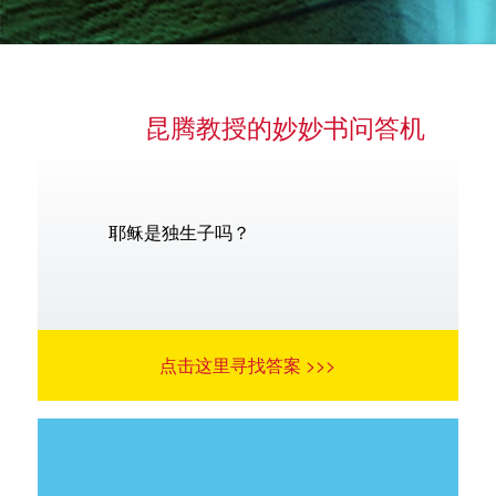
昆腾教授的妙妙书问答机
语言
耶稣是独生子吗？
点击这里寻找答案 >>>