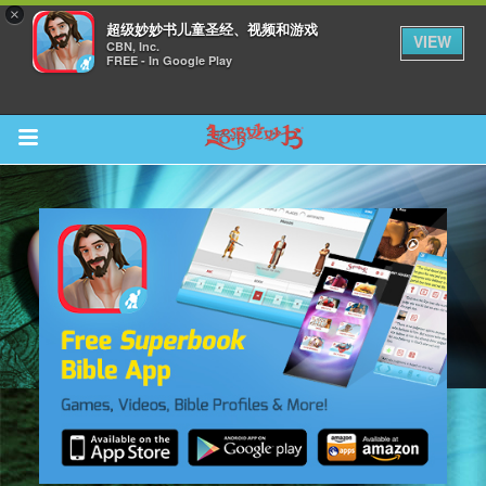
×
超级妙妙书儿童圣经、视频和游戏
VIEW
CBN, Inc.
FREE - In Google Play
Return to Content
集
观看