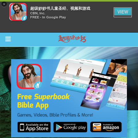
×
超级妙妙书儿童圣经、视频和游戏
VIEW
CBN, Inc.
FREE - In Google Play
Return to Content
集
观看