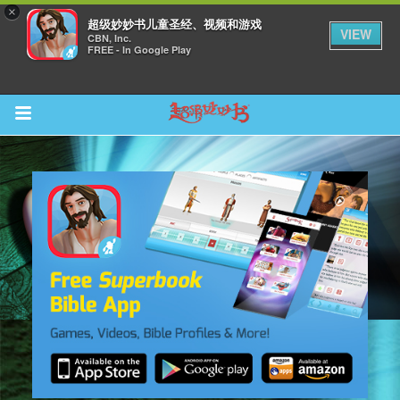
×
超级妙妙书儿童圣经、视频和游戏
VIEW
CBN, Inc.
FREE - In Google Play
Return to Content
集
观看