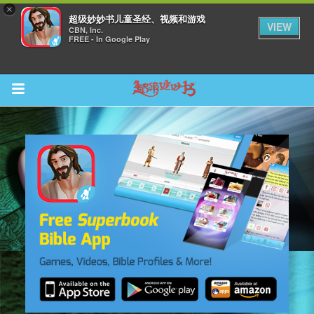
×
超级妙妙书儿童圣经、视频和游戏
VIEW
CBN, Inc.
FREE - In Google Play
Return to Content
集
观看