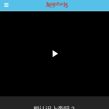
Return to Content
集
观看