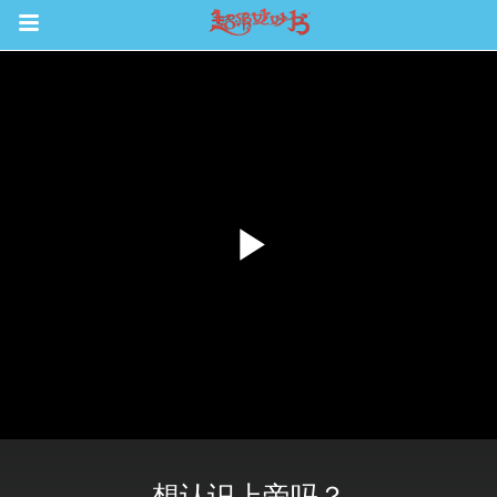
Return to Content
集
观看