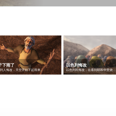
于下雨了
以色列悔改
色列人悔改，天空开始下起雨来。
以色列民悔改，在看到耶和华焚烧祭坛后称耶和华是神。