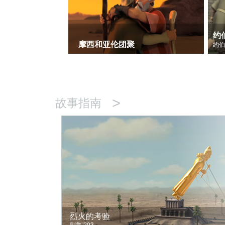
约
摩西和亚伦团聚
>
故事指南
烈火的考验
剧集 203