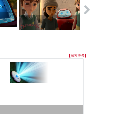
旷野奇遇歌
[探索更多]