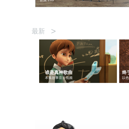
>
最新
谁是真神歌曲
终
本集故事音乐视频
以