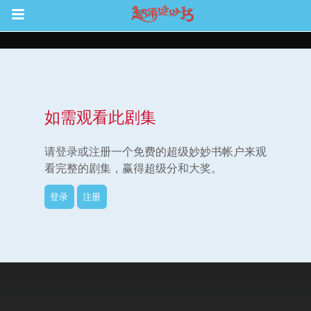
Return to Content
如需观看此剧集
集
请登录或注册一个免费的超级妙妙书帐户来观
看完整的剧集，赢得超级分和大奖。
登录
注册
观看