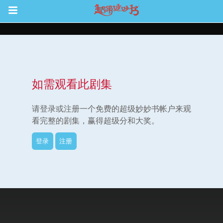
Return to Content
如需观看此剧集
集
请登录或注册一个免费的超级妙妙书帐户来观
看完整的剧集，赢得超级分和大奖。
登录
注册
观看