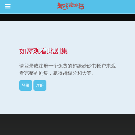
Return to Content
如需观看此剧集
集
请登录或注册一个免费的超级妙妙书帐户来观
看完整的剧集，赢得超级分和大奖。
登录
注册
观看