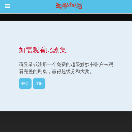
Return to Content
如需观看此剧集
集
请登录或注册一个免费的超级妙妙书帐户来观
看完整的剧集，赢得超级分和大奖。
登录
注册
观看