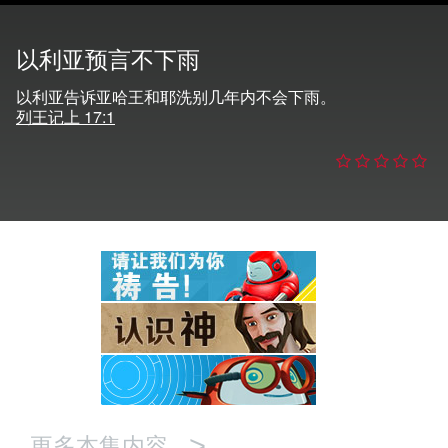
语言
以利亚预言不下雨
以利亚告诉亚哈王和耶洗别几年内不会下雨。
列王记上 17:1
>
更多本集内容