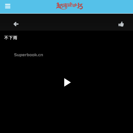
Return to Content
集
观看