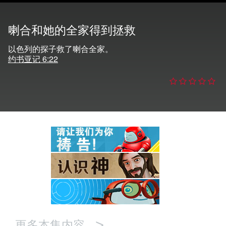
语言
喇合和她的全家得到拯救
以色列的探子救了喇合全家。
约书亚记 6:22
>
更多本集内容