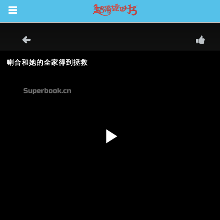
Return to Content
集
观看