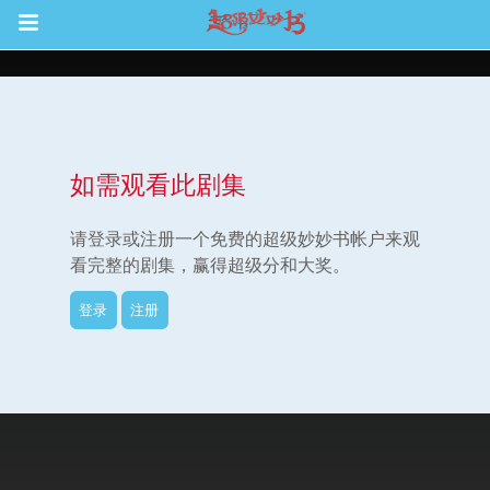
Return to Content
如需观看此剧集
集
请登录或注册一个免费的超级妙妙书帐户来观
看完整的剧集，赢得超级分和大奖。
登录
注册
观看