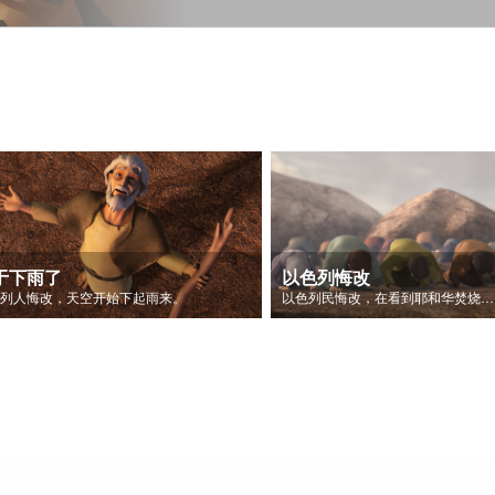
于下雨了
以色列悔改
色列人悔改，天空开始下起雨来。
以色列民悔改，在看到耶和华焚烧祭坛后称耶和华是神。