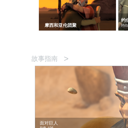
约
摩西和亚伦团聚
>
故事指南
面对巨人
剧集 106