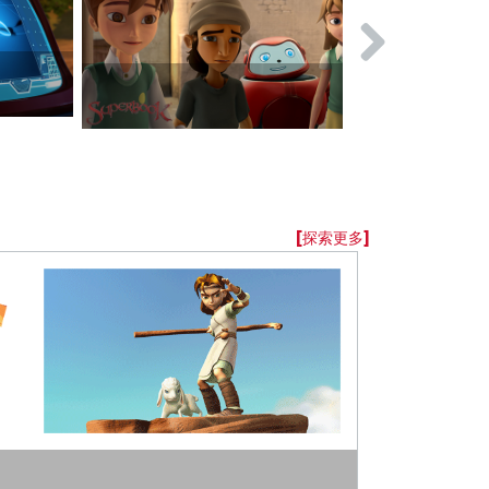
旷野奇遇歌
[探索更多]