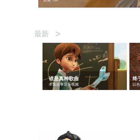
>
最新
谁是真神歌曲
终
本集故事音乐视频
以