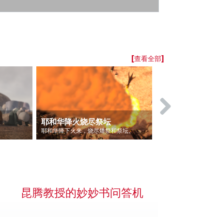
[查看全部]
耶和华降火烧尽祭坛
以利亚重修
耶和华降下火来，烧尽燔祭和祭坛。
昆腾教授的妙妙书问答机