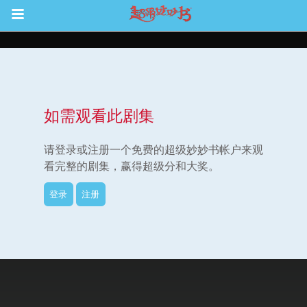
Return to Content
如需观看此剧集
集
请登录或注册一个免费的超级妙妙书帐户来观
看完整的剧集，赢得超级分和大奖。
登录
注册
观看