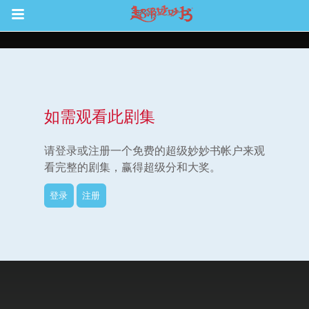
Return to Content
如需观看此剧集
集
请登录或注册一个免费的超级妙妙书帐户来观
看完整的剧集，赢得超级分和大奖。
登录
注册
观看