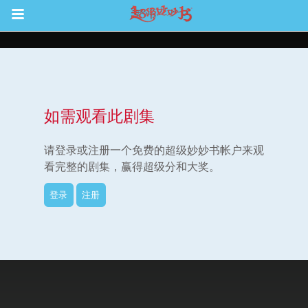
Return to Content
如需观看此剧集
集
请登录或注册一个免费的超级妙妙书帐户来观
看完整的剧集，赢得超级分和大奖。
登录
注册
观看