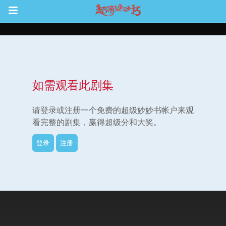
Return to Content
如需观看此剧集
集
请登录或注册一个免费的超级妙妙书帐户来观
看完整的剧集，赢得超级分和大奖。
登录
注册
观看