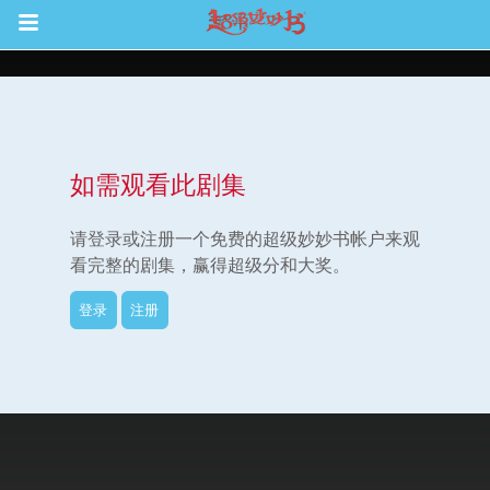
Return to Content
如需观看此剧集
集
请登录或注册一个免费的超级妙妙书帐户来观
看完整的剧集，赢得超级分和大奖。
登录
注册
观看