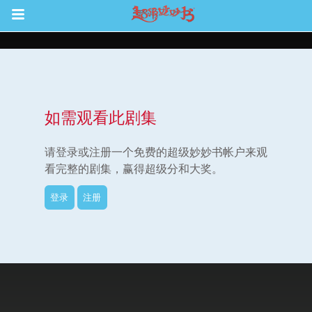
Return to Content
如需观看此剧集
集
请登录或注册一个免费的超级妙妙书帐户来观
看完整的剧集，赢得超级分和大奖。
登录
注册
观看