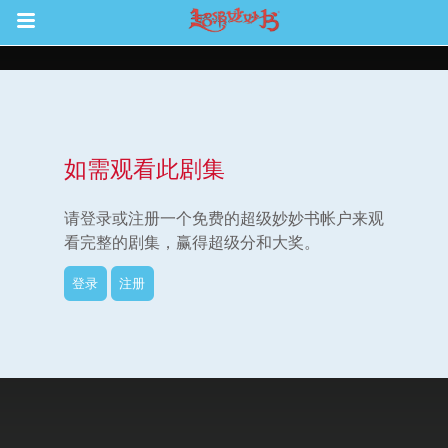
Return to Content
如需观看此剧集
集
请登录或注册一个免费的超级妙妙书帐户来观
看完整的剧集，赢得超级分和大奖。
登录
注册
观看