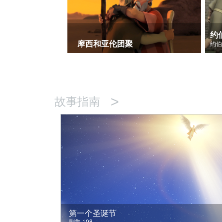
约
摩西和亚伦团聚
>
故事指南
第一个圣诞节
剧集 108