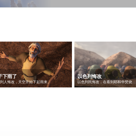
于下雨了
以色列悔改
色列人悔改，天空开始下起雨来。
以色列民悔改，在看到耶和华焚烧祭坛后称耶和华是神。