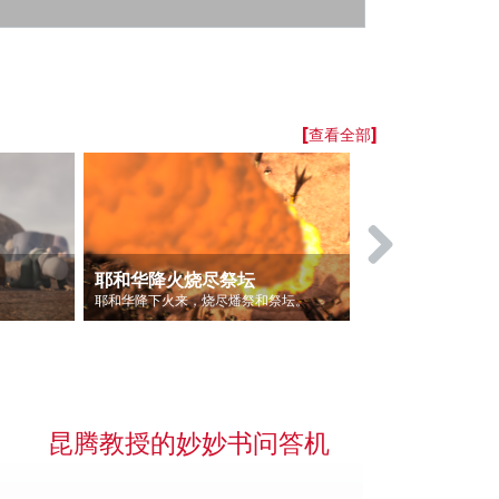
[查看全部]
耶和华降火烧尽祭坛
以利亚重修
耶和华降下火来，烧尽燔祭和祭坛。
昆腾教授的妙妙书问答机