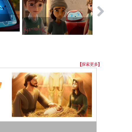
旷野奇遇歌
[探索更多]