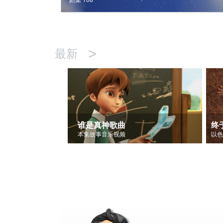
>
最新
谁是真神歌曲
终
本集故事音乐视频
以