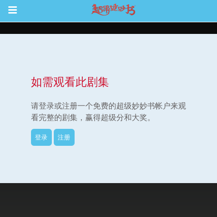
Return to Content
如需观看此剧集
集
请登录或注册一个免费的超级妙妙书帐户来观
看完整的剧集，赢得超级分和大奖。
登录
注册
观看